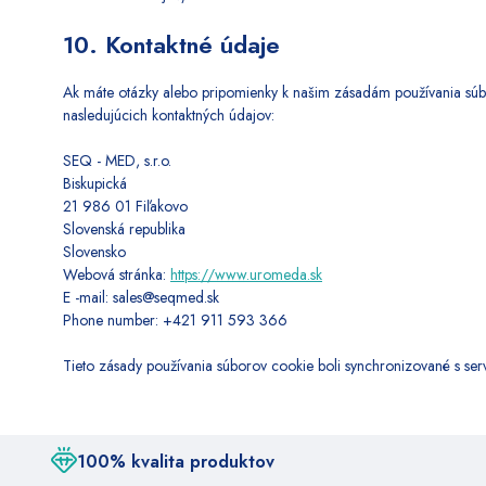
10. Kontaktné údaje
Ak máte otázky alebo pripomienky k našim zásadám používania súb
nasledujúcich kontaktných údajov:
SEQ - MED, s.r.o.
Biskupická
21 986 01 Fiľakovo
Slovenská republika
Slovensko
Webová stránka:
https://www.uromeda.sk
E -mail:
sales@
seqmed.sk
Phone number: +421 911 593 366
Tieto zásady používania súborov cookie boli synchronizované s s
100% kvalita produktov