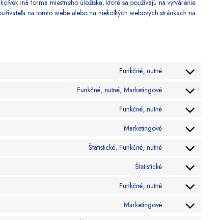
oľvek iná forma miestneho úložiska, ktoré sa používajú na vytváranie
používateľa na tomto webe alebo na niekoľkých webových stránkach na
Funkčné, nutné
Consent
to
Funkčné, nutné, Marketingové
Consent
service
to
woocommerce
Funkčné, nutné
Consent
service
to
google-
Marketingové
Consent
service
recaptcha
to
wordpress
Štatistické, Funkčné, nutné
Consent
service
to
google-
Štatistické
Consent
service
adsense
to
google-
Funkčné, nutné
Consent
service
analytics
to
automattic
Marketingové
Consent
service
to