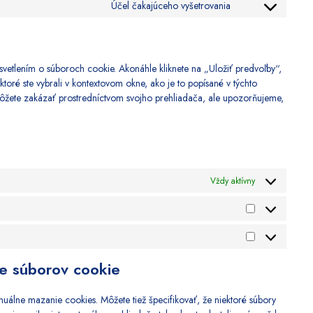
wordfence
Účel čakajúceho vyšetrovania
Consent
service
to
google-
service
fonts
rôzne
svetlením o súboroch cookie. Akonáhle kliknete na „Uložiť predvoľby“,
ktoré ste vybrali v kontextovom okne, ako je to popísané v týchto
ôžete zakázať prostredníctvom svojho prehliadača, ale upozorňujeme,
Vždy aktívny
Štatistiky
Marketing
ie súborov cookie
uálne mazanie cookies. Môžete tiež špecifikovať, že niektoré súbory