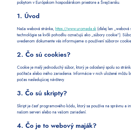
pobytom v Európskom hospodárskom priestore a Švajčiarsku.
1. Úvod
Naša webová stránka,
https://www.uromeda.sk
(ďalej len „webová s
technológie sa kvôli pohodliu označujú ako „súbory cookie“). Súbory 
uvedenom dokumente vás informujeme o používaní súborov cookie
2. Čo sú cookies?
Cookie je malý jednoduchý súbor, ktorý je odoslaný spolu so strá
počítača alebo iného zariadenia. Informácie v nich uložené môžu byť
počas nasledujúcej návštevy.
3. Čo sú skripty?
Skript je časť programového kódu, ktorý sa používa na správnu a in
našom serveri alebo na vašom zariadení.
4. Čo je to webový maják?