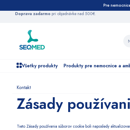
Pre nemocnic
Preskočiť
Doprava zadarmo
pri objednávke nad 500€.
na
obsah
Hľa
Všetky produkty
Produkty pre nemocnice a am
Kontakt
Zásady používani
Tieto Zásady používania súborov cookie boli naposledy aktualizova