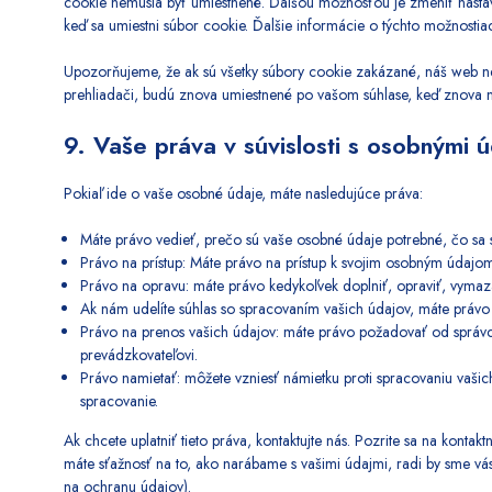
cookie nemusia byť umiestnené. Ďalšou možnosťou je zmeniť nastaven
keď sa umiestni súbor cookie. Ďalšie informácie o týchto možnosti
Upozorňujeme, že ak sú všetky súbory cookie zakázané, náš web n
prehliadači, budú znova umiestnené po vašom súhlase, keď znova na
9. Vaše práva v súvislosti s osobnými ú
Pokiaľ ide o vaše osobné údaje, máte nasledujúce práva:
Máte právo vedieť, prečo sú vaše osobné údaje potrebné, čo sa 
Právo na prístup: Máte právo na prístup k svojim osobným údajo
Právo na opravu: máte právo kedykoľvek doplniť, opraviť, vymaz
Ak nám udelíte súhlas so spracovaním vašich údajov, máte právo
Právo na prenos vašich údajov: máte právo požadovať od správcu
prevádzkovateľovi.
Právo namietať: môžete vzniesť námietku proti spracovaniu vaši
spracovanie.
Ak chcete uplatniť tieto práva, kontaktujte nás. Pozrite sa na konta
máte sťažnosť na to, ako narábame s vašimi údajmi, radi by sme v
na ochranu údajov).