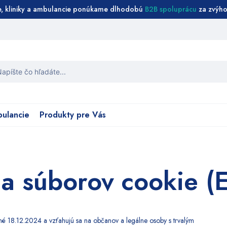
e, kliniky a ambulancie ponúkame dlhodobú
B2B spoluprácu
za zvýho
dať:
bulancie
Produkty pre Vás
a súborov cookie (
né 18.12.2024 a vzťahujú sa na občanov a legálne osoby s trvalým