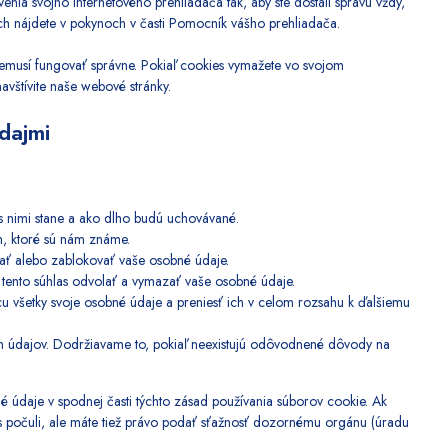
ia svojho internetového prehliadača tak, aby ste dostali správu vždy,
ach nájdete v pokynoch v časti Pomocník vášho prehliadača.
emusí fungovať správne. Pokiaľ cookies vymažete vo svojom
vštívite naše webové stránky.
dajmi
s nimi stane a ako dlho budú uchovávané.
m, ktoré sú nám známe.
ať alebo zablokovať vaše osobné údaje.
 tento súhlas odvolať a vymazať vaše osobné údaje.
 všetky svoje osobné údaje a preniesť ich v celom rozsahu k ďalšiemu
ch údajov. Dodržiavame to, pokiaľ neexistujú odôvodnené dôvody na
ktné údaje v spodnej časti týchto zásad používania súborov cookie. Ak
ás počuli, ale máte tiež právo podať sťažnosť dozornému orgánu (úradu