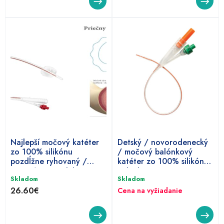
Tento
produkt
má
viacero
variantov.
Možnosti
si
môžete
vybrať
na
Najlepší močový katéter
Detský / novorodenecký
stránke
zo 100% silikónu
/ močový balónkový
produktu.
pozdĺžne ryhovaný /
katéter zo 100% silikónu,
inovatívny produkt
Folysil
Skladom
Skladom
vysokej kvality / , Folisyl
Grooved
26.60
€
Cena na vyžiadanie