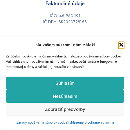
Fakturačné údaje
IČO: 46 953 191
IČ DPH: SK2023728168
Doležité info
Na vašom súkromí nám záleží
Obchodné podmienky
Za účelom poskytovania čo najkvalitnejších služieb používame súbory cookies.
Váš súhlas s ich používaním nám umožní zabezpečiť správne fungovanie
Ochrana osobných údajov
internetovej stránky a taktiež jej neustále zlepšovanie.
Zásady používania súborov cookie (EÚ)
Odstúpenie od zmluvy
Súhlasím
Odstúpenie od zmluvy online
Nesúhlasím
Zobraziť predvoľby
Všetky práva vyhradené © 2026 uromeda.sk
Tvorba web stránok
od
Shieldone
Zásady používania súborov cookie
Vyhlásenie o ochrane súkromia