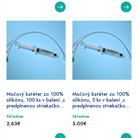
Tento
Tento
produkt
produkt
má
má
viacero
viacero
variantov.
variantov.
Možnosti
Možnosti
si
si
môžete
môžete
vybrať
vybrať
na
na
Močový katéter zo 100%
Močový katéter zo 100%
stránke
stránke
silikónu, 100 ks v balení ,s
silikónu, 5 ks v balení ,s
produktu.
produktu.
predplnenou striekačkou,
predplnenou striekačkou,
balónkový
balónkový
Skladom
Skladom
2.63
€
5.00
€