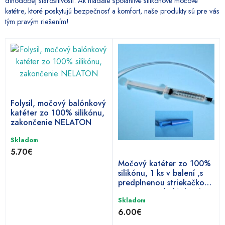
dlhodobej starostlivosti. Ak hľadáte spoľahlivé silikónové močové
katétre, ktoré poskytujú bezpečnosť a komfort, naše produkty sú pre vás
tým pravým riešením!
Tento
Tento
produkt
produkt
má
má
viacero
viacero
variantov.
variantov.
Folysil, močový balónkový
Možnosti
Možnosti
katéter zo 100% silikónu,
si
si
zakončenie NELATON
môžete
môžete
vybrať
vybrať
Skladom
5.70
€
na
na
Močový katéter zo 100%
stránke
stránke
silikónu, 1 ks v balení ,s
produktu.
produktu.
predplnenou striekačkou
a spigotom, balónkový
Skladom
6.00
€