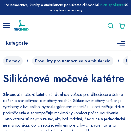
Pre nemocnice, kliniky a ambulancie ponúkame dlhodobú
B2B spoluprácu
za zvýhodnené ceny.
Preskočiť
Menu
na
obsah
Kategórie
Domov
Produkty pre nemocnice a ambulancie
U
Silikónové močové katétre
Silikónové močové katétre sú ideálnou voľbou pre dlhodobé a šetrné
riešenie starostlivosti o močový mechúr. Silikónový močový katéter je
vyrobený z kvalitného, hypoalergénneho materiálu, ktorý znižuje riziko
podráždenia a zabezpečuje maximálny komfort počas používania.
Tieto katétre sú navrhnuté tak, aby boli odolné, flexibilné a jednoduché
na manipuláciu, čo ich robí ideálnymi pre citlivých pacientov aj pri