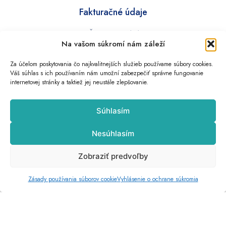
Fakturačné údaje
IČO: 46 953 191
Na vašom súkromí nám záleží
IČ DPH: SK2023728168
Za účelom poskytovania čo najkvalitnejších služieb používame súbory cookies.
Váš súhlas s ich používaním nám umožní zabezpečiť správne fungovanie
Doležité info
internetovej stránky a taktiež jej neustále zlepšovanie.
Obchodné podmienky
Súhlasím
Ochrana osobných údajov
Zásady používania súborov cookie (EÚ)
Nesúhlasím
Odstúpenie od zmluvy
Odstúpenie od zmluvy online
Zobraziť predvoľby
Zásady používania súborov cookie
Vyhlásenie o ochrane súkromia
Všetky práva vyhradené © 2026 uromeda.sk
Tvorba web stránok
od
Shieldone