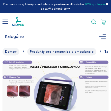
Pre nemocnice, kliniky a ambulancie ponúkame dlhodobú
B2B spoluprácu
za zvýhodnené ceny.
Preskočiť
Menu
na
obsah
Kategórie
Domov
Produkty pre nemocnice a ambulancie
Tab