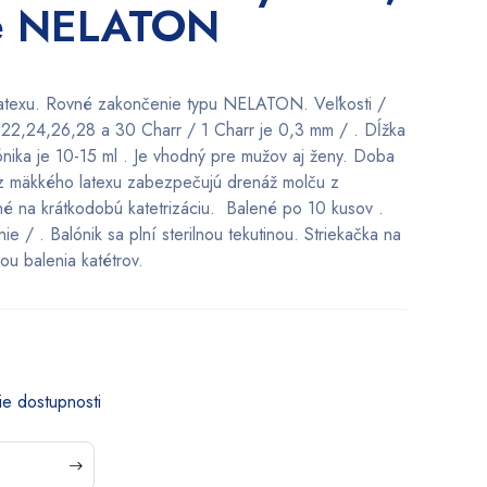
ie NELATON
latexu. Rovné zakončenie typu NELATON. Veľkosti /
,22,24,26,28 a 30 Charr / 1 Charr je 0,3 mm / . Dĺžka
ónika je 10-15 ml . Je vhodný pre mužov aj ženy. Doba
 z mäkkého latexu zabezpečujú drenáž molču z
 na krátkodobú katetrizáciu. Balené po 10 kusov .
e / . Balónik sa plní sterilnou tekutinou. Striekačka na
ou balenia katétrov.
ie dostupnosti