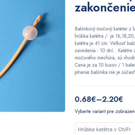
zakončen
Balónkový močový katéter z 
hrúbka katétra / je 16,18,20
katétra je 41 cm. Veľkosť bal
zavedenia : 10 dní . Katétre
močového mechúra, sú vhodné
Cena je za 10 kusov / 1 baleni
plnenie balónika nie je súčasť
0.68
€
–
2.20
€
Price
range:
Vyberte variant pre zobrazen
0.68€
through
2.20€