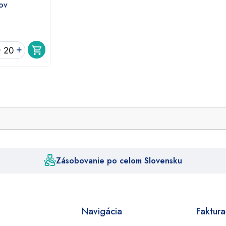
ov
-
+
ožstvo
upeľ
téter
igot
lenie
o
0
Zásobovanie po celom Slovensku
sov
Navigácia
Faktur